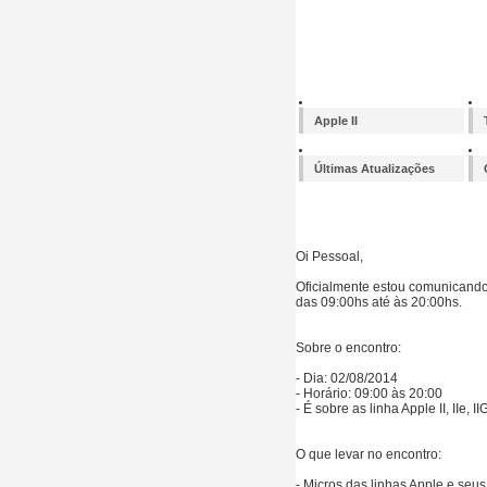
Apple II
Últimas Atualizações
Oi Pessoal,
Oficialmente estou comunicando
das 09:00hs até às 20:00hs.
Sobre o encontro:
- Dia: 02/08/2014
- Horário: 09:00 às 20:00
- É sobre as linha Apple II, IIe, I
O que levar no encontro:
- Micros das linhas Apple e seus 