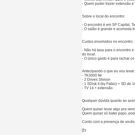
- Quem puder trazer extensão e 
Sobre o local do encontro:
- O encontro é em SP Capital, T
- O salão é grande e acomoda b
Custos envolvidos no encontro:
- Não há taxa para o encontro e
do local.
- O único gasto é para rachar os
Antecipando o que eu vou levar:
- TK3000 IIe
- 2 Drives Shinon
- 1 SDisk II (by Fabio) + SD de 
- TV 14 + extensão
Qualquer dúvida quanto ao ace
Quem quiser levar algo pra ven
Quem quiser só bater papo, pod
Conto com a presença de vocês !
[]'s