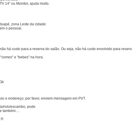
TV 14" ou Monitor, ajuda muito.
atuapé, zona Leste da cidade:
em o pessoal.
 não há custo para a reserva do salão. Ou seja, não há custo envolvido para reserv
 "comes" e "bebes" na hora.
1Gb
sso e endereço, por favor, enviem mensagem em PVT.
da/rolo/escambo, pode.
e também....
!!