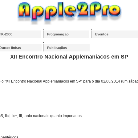
TK-2000
Programação
Eventos
Outras linhas
Publicações
XII Encontro Nacional Applemaniacos em SP
 o "XII Encontro Nacional Applemaniacos em SP" para o dia 02/08/2014 (um sábad
IGS, IIc,l IIc+, III, tanto nacionais quanto importados
periféricos.