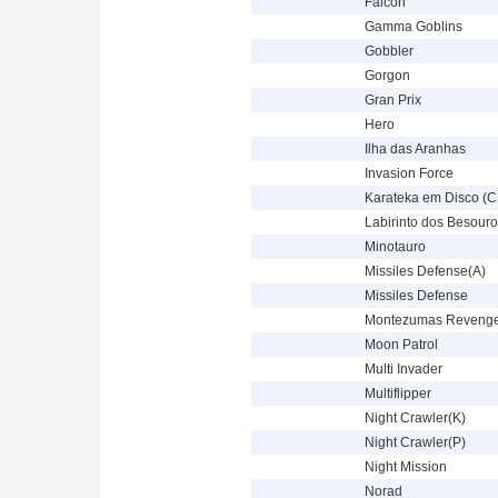
Falcon
Gamma Goblins
Gobbler
Gorgon
Gran Prix
Hero
Ilha das Aranhas
Invasion Force
Karateka em Disco (
Labirinto dos Besour
Minotauro
Missiles Defense(A)
Missiles Defense
Montezumas Reveng
Moon Patrol
Multi Invader
Multiflipper
Night Crawler(K)
Night Crawler(P)
Night Mission
Norad