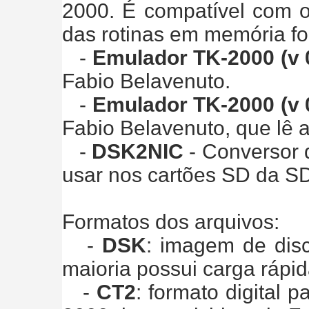
2000. É compatível com 
das rotinas em memória fo
-
Emulador TK-2000 (v 
Fabio Belavenuto.
-
Emulador TK-2000 (v 
Fabio Belavenuto, que lê 
-
DSK2NIC
- Conversor 
usar nos cartões SD da SDi
Formatos dos arquivos:
-
DSK
: imagem de dis
maioria possui carga ráp
-
CT2
: formato digital 