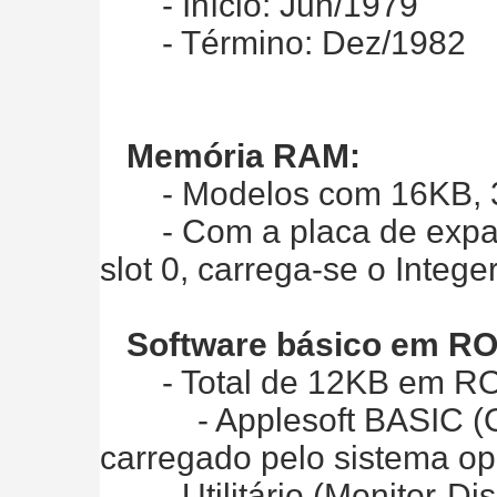
- Início: Jun/1979
- Término: Dez/1982
Memória RAM:
- Modelos com 16KB, 
- Com a placa de expan
slot 0, carrega-se o Integ
Software básico em R
- Total de 12KB em R
- Applesoft BASIC (O I
carregado pelo sistema op
- Utilitário (Monitor-Di