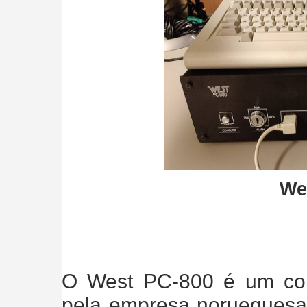
We
O West PC-800 é um com
pela empresa noruegues