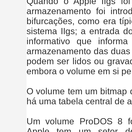
Quando o Apple IIgs fo
armazenamento foi intro
bifurcações, como era típ
sistema IIgs; a entrada d
informativo que inform
armazenamento das duas b
podem ser lidos ou grava
embora o volume em si pe
O volume tem um bitmap d
há uma tabela central de 
Um volume ProDOS 8 fo
Apple tem um setor de