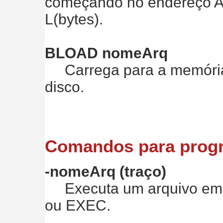
começando no endereço A(
L(bytes).
BLOAD nomeArq
Carrega para a memória 
disco.
Comandos para prog
-nomeArq (traço)
Executa um arquivo em d
ou EXEC.