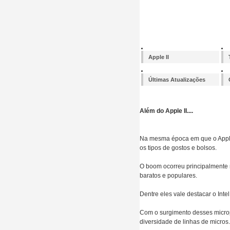
Apple II
Últimas Atualizações
Além do Apple II....
Na mesma época em que o Apple 
os tipos de gostos e bolsos.
O boom ocorreu principalmente n
baratos e populares.
Dentre eles vale destacar o Int
Com o surgimento desses microp
diversidade de linhas de micros.