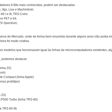
tadores 8 Bits mais conhecidas, podem ser destacadas:
Ic, IIgs, Lisa e Machintosh;
0 I e III, TRS-Color;
e PET e 64;
 ZX-Spectrum;
serva de Mercado, onde de forma bem resumida durante alguns anos não podia imp
ira foi muito criativa.
ios modelos que funcionavam igual às linhas de microcomputadores existentes, alg
s, podemos destacar:
inha ZX)
rum)
Ie Compact (linha Apple)
nas protótipo)
 ZX)
P500 Turbo (linha TRS-80)
 TRS-80 III)