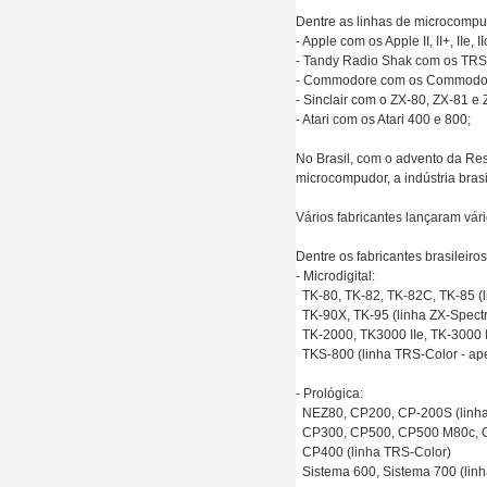
Dentre as linhas de microcompu
- Apple com os Apple II, II+, IIe, I
- Tandy Radio Shak com os TRS-8
- Commodore com os Commodor
- Sinclair com o ZX-80, ZX-81 e
- Atari com os Atari 400 e 800;
No Brasil, com o advento da Re
microcompudor, a indústria brasile
Vários fabricantes lançaram vár
Dentre os fabricantes brasileiro
- Microdigital:
TK-80, TK-82, TK-82C, TK-85 (l
TK-90X, TK-95 (linha ZX-Spect
TK-2000, TK3000 IIe, TK-3000 I
TKS-800 (linha TRS-Color - ape
- Prológica:
NEZ80, CP200, CP-200S (linha
CP300, CP500, CP500 M80c, C
CP400 (linha TRS-Color)
Sistema 600, Sistema 700 (linha