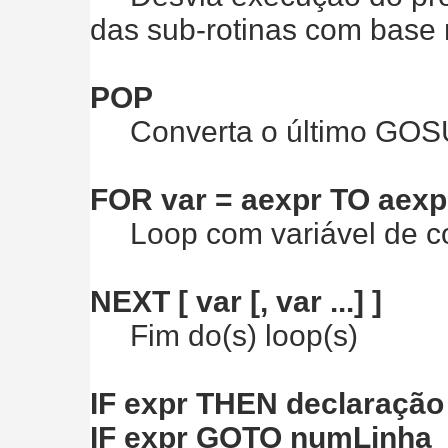
das sub-rotinas com base no
POP
Converta o último GO
FOR var = aexpr TO aexpr
Loop com variável de c
NEXT [ var [, var ...] ]
Fim do(s) loop(s)
IF expr THEN declaração
IF expr GOTO numLinha