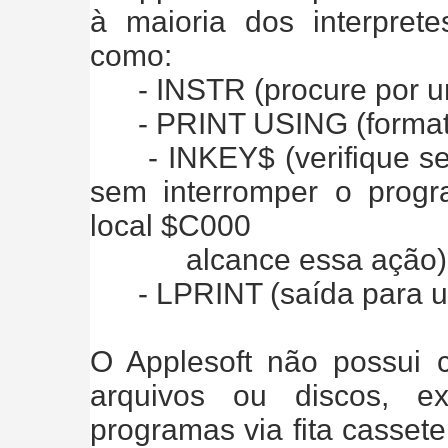
à maioria dos interpret
como:
- INSTR (procure por um
- PRINT USING (formata
- INKEY$ (verifique se 
sem interromper o pro
local $C000
alcance essa ação)
- LPRINT (saída para um
O Applesoft não possui
arquivos ou discos, e
programas via fita casset