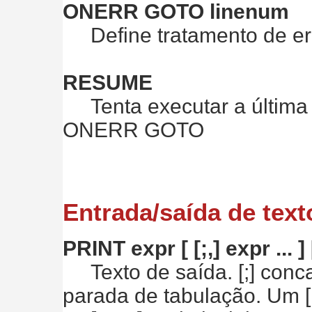
ONERR GOTO linenum
Define tratamento de err
RESUME
Tenta executar a última 
ONERR GOTO
Entrada/saída de text
PRINT expr [ [;,] expr ... ] 
Texto de saída. [;] conca
parada de tabulação. Um [;