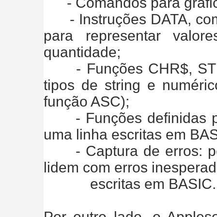
- Comandos para gráfico
- Instruções DATA, co
para representar valo
quantidade;
- Funções CHR$, STR$,
tipos de string e numéri
função ASC);
- Funções definidas pel
uma linha escritas em BA
- Captura de erros: pe
lidem com erros inesperad
escritas em BASIC.
Por outro lado, o Apple